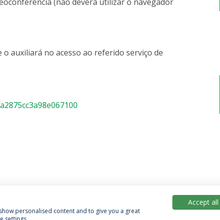
deoconferência (não deverá utilizar o navegador
 o auxiliará no acesso ao referido serviço de
47a2875cc3a98e067100
Accept all
, show personalised content and to give you a great
 settings.