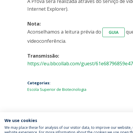
A Prova será realizada através do serviço de vi
Internet Explorer).
Nota:
Aconselhamos a leitura prévia do
que
GUIA
videoconferência.
Transmissão:
https://eu.bbcollab.com/guest/61e68796859e
Categorias:
Escola Superior de Biotecnologia
We use cookies
We may place these for analysis of our visitor data, to improve our website
website experience. For more information about the cookies we use open the