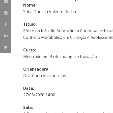
Parcerias Estratégicas
Nome:
Iniciativas Nacionais
Sofia Daniela Valente Rocha
O que dizem sobre a ESB
Candidaturas
Título:
Clube de Inovação e Conhecimento
Efeito da Infusão Subcutânea Contínua de Insu
Controlo Metabólico em Crianças e Adolescente
Curso:
Mestrado em Biotecnologia e Inovação
Orientadora:
Dra. Carla Vasconcelos
Data:
27/08/2020 14:00
Sala: