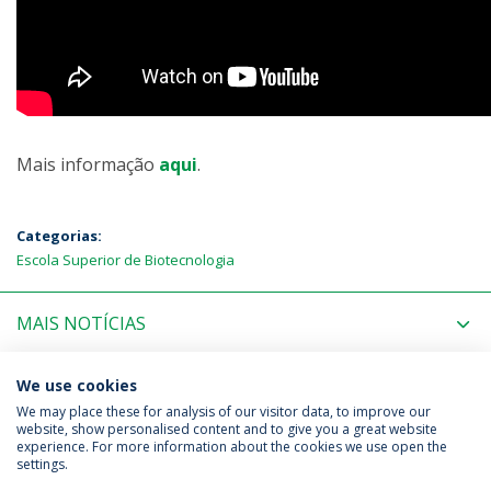
Mais informação
aqui
.
Categorias:
Escola Superior de Biotecnologia
MAIS NOTÍCIAS
PRÓXIMOS EVENTOS
We use cookies
We may place these for analysis of our visitor data, to improve our
website, show personalised content and to give you a great website
experience. For more information about the cookies we use open the
Política de Privacidade
Termos & Condições
settings.
Direitos do Titular dos Dados