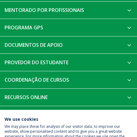
MENTORADO POR PROFISSIONAIS
PROGRAMA GPS
DOCUMENTOS DE APOIO
PROVEDOR DO ESTUDANTE
COORDENAÇÃO DE CURSOS
RECURSOS ONLINE
PROGRAMA DE MENTORIA COMENDADOR
ARMÉNIO MIRANDA
We use cookies
We may place these for analysis of our visitor data, to improve our
website, show personalised content and to give you a great website
experience. For more information about the cookies we use open the