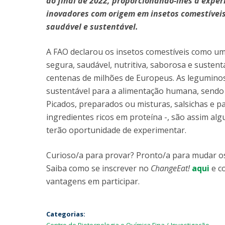
ao final de 2022, proporcionando-lhes a exper
inovadores com origem em insetos comestíveis
saudável e sustentável.
A FAO declarou os insetos comestíveis como um
segura, saudável, nutritiva, saborosa e sustent
centenas de milhões de Europeus. As leguminos
sustentável para a alimentação humana, sendo 
Picados, preparados ou misturas, salsichas e pas
ingredientes ricos em proteína -, são assim al
terão oportunidade de experimentar.
Curioso/a para provar? Pronto/a para mudar os
Saiba como se inscrever no
ChangeEat!
aqui
e c
vantagens em participar.
Categorias: