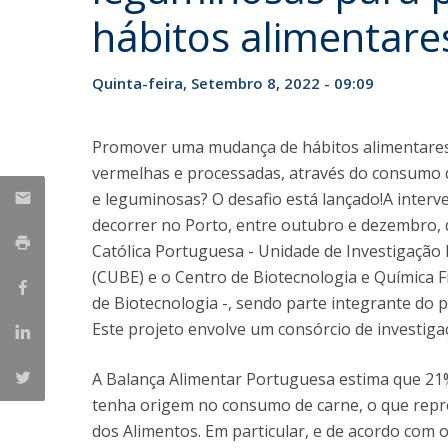
Parcerias Estratégicas
hábitos alimentare
Iniciativas Nacionais
O que dizem sobre a ESB
Quinta-feira, Setembro 8, 2022 - 09:09
Candidaturas
Clube de Inovação e Conhecimento
Promover uma mudança de hábitos alimentares
vermelhas e processadas, através do consumo d
e leguminosas? O desafio está lançado!A inter
decorrer no Porto, entre outubro e dezembro, de
Católica Portuguesa - Unidade de Investigaçã
(CUBE) e o Centro de Biotecnologia e Química F
de Biotecnologia -, sendo parte integrante do
Este projeto envolve um consórcio de investiga
A Balança Alimentar Portuguesa estima que 21%
tenha origem no consumo de carne, o que rep
dos Alimentos. Em particular, e de acordo com 