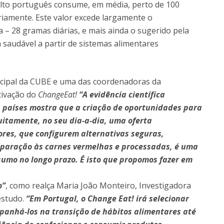
dulto português consume, em média, perto de 100
iamente. Este valor excede largamente o
– 28 gramas diárias, e mais ainda o sugerido pela
saudável a partir de sistemas alimentares
incipal da CUBE e uma das coordenadoras da
tivação do
ChangeEat!
“A evidência científica
s países mostra que a criação de oportunidades para
itamente, no seu dia-a-dia, uma oferta
ores, que configurem alternativas seguras,
preparação às carnes vermelhas e processadas, é uma
sumo no longo prazo. É isto que propomos fazer em
o”
, como realça Maria João Monteiro, Investigadora
estudo.
“Em Portugal, o Change Eat! irá selecionar
ompanhá-los na transição de hábitos alimentares até