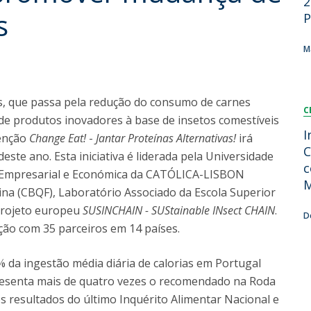
2
Dia Internacional do Microrganismo
s
P
Teen Academy
Doutoramentos
Bio & Tec: Cientista por um dia
M
Pós-Graduações
Conferências em Biotecnologia
Tertúlias na Biotecnologia
Formação Avançada
Jornadas de Biotecnologia
, que passa pela redução do consumo de carnes
C
Laboratório Nacional de Referência para Materiais &
e produtos inovadores à base de insetos comestíveis
Embalagens
I
venção
Change Eat!
-
Jantar Proteínas Alternativas!
irá
CINATE - Laboratório de Análises e Ensaios a Alimentos
C
ste ano. Esta iniciativa é liderada pela Universidade
e Embalagens
c
o Empresarial e Económica da CATÓLICA-LISBON
M
ina (CBQF), Laboratório Associado da Escola Superior
 projeto europeu
SUSINCHAIN - SUStainable INsect CHAIN
.
D
ção com 35 parceiros em 14 países.
 da ingestão média diária de calorias em Portugal
resenta mais de quatro vezes o recomendado na Roda
os resultados do último Inquérito Alimentar Nacional e