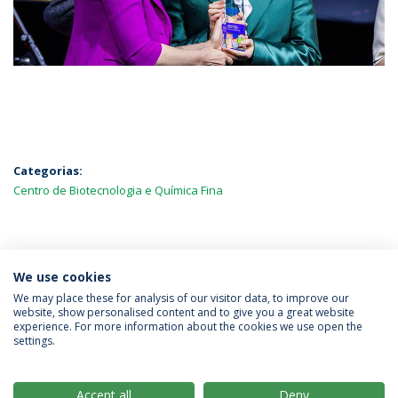
Categorias:
Centro de Biotecnologia e Química Fina
MAIS NOTÍCIAS
We use cookies
We may place these for analysis of our visitor data, to improve our
website, show personalised content and to give you a great website
experience. For more information about the cookies we use open the
Política de Privacidade
Termos & Condições
settings.
Direitos do Titular dos Dados
Accept all
Deny