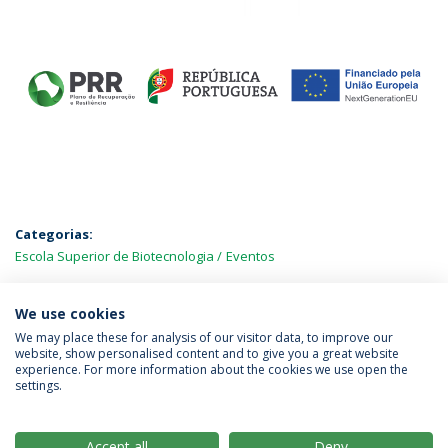
Categorias:
Escola Superior de Biotecnologia
Eventos
MAIS NOTÍCIAS
We use cookies
We may place these for analysis of our visitor data, to improve our
website, show personalised content and to give you a great website
experience. For more information about the cookies we use open the
Política de Privacidade
Termos & Condições
settings.
Direitos do Titular dos Dados
Accept all
Deny