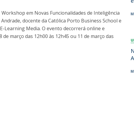
e
Dia Internacional do Microrganismo
Teen Academy
Doutoramentos
no Workshop em Novas Funcionalidades de Inteligência
M
Bio & Tec: Cientista por um dia
o Andrade, docente da Católica Porto Business School e
Pós-Graduações
Conferências em Biotecnologia
 E-Learning Media. O evento decorrerá online e
Tertúlias na Biotecnologia
 8 de março das 12h00 às 12h45 ou 11 de março das
Formação Avançada
U
Jornadas de Biotecnologia
Laboratório Nacional de Referência para Materiais &
N
Embalagens
A
CINATE - Laboratório de Análises e Ensaios a Alimentos
e Embalagens
M