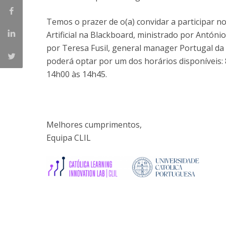
Parcerias Estratégicas
Iniciativas Nacionais
Temos o prazer de o(a) convidar a participar 
O que dizem sobre a ESB
Artificial na Blackboard, ministrado por Antóni
Candidaturas
por Teresa Fusil, general manager Portugal da
Clube de Inovação e Conhecimento
poderá optar por um dos horários disponíveis:
14h00 às 14h45.
Melhores cumprimentos,
Equipa CLIL