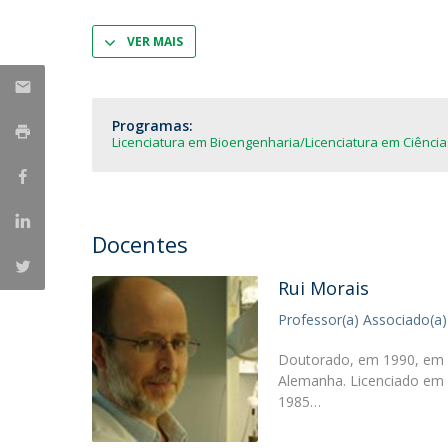
Parcerias Estratégicas
Iniciativas Nacionais
VER MAIS
O que dizem sobre a ESB
Candidaturas
Clube de Inovação e Conhecimento
Programas:
Licenciatura em Bioengenharia
Licenciatura em Ciência
Docentes
Rui Morais
Professor(a) Associado(a)
Doutorado, em 1990, em Ci
Alemanha. Licenciado em C
1985…