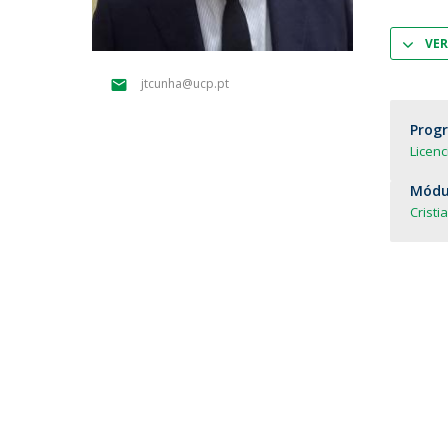
Parcerias Estratégicas
Iniciativas Nacionais
VER
O que dizem sobre a ESB
jtcunha@ucp.pt
Candidaturas
Clube de Inovação e Conhecimento
Prog
Licenc
Módul
Cristi