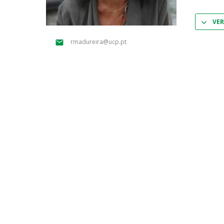
Parcerias Estratégicas
Iniciativas Nacionais
VER
O que dizem sobre a ESB
rmadureira@ucp.pt
Candidaturas
Clube de Inovação e Conhecimento