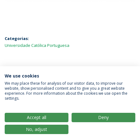
Categorias:
Universidade Católica Portuguesa
MAIS NOTÍCIAS
We use cookies
We may place these for analysis of our visitor data, to improve our
website, show personalised content and to give you a great website
experience. For more information about the cookies we use open the
Política de Privacidade
Termos & Condições
settings.
Direitos do Titular dos Dados
Accept all
Deny
No, adjust
© 2026 Universidade Católica Portuguesa