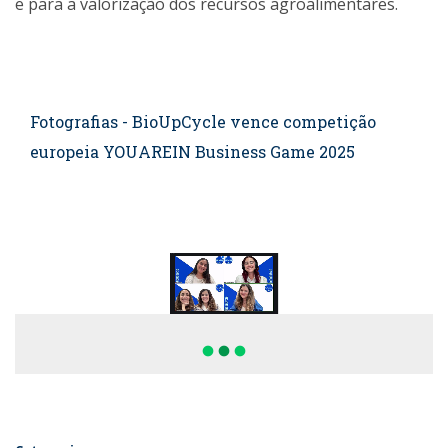
e para a valorização dos recursos agroalimentares.
Fotografias - BioUpCycle vence competição
europeia YOUAREIN Business Game 2025
fiber_manual_record
fiber_manual_record
fiber_manual_record