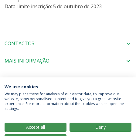
Data-limite inscrição: 5 de outubro de 2023
CONTACTOS
MAIS INFORMAÇÃO
COORDENAÇÃO
We use cookies
We may place these for analysis of our visitor data, to improve our
website, show personalised content and to give you a great website
experience. For more information about the cookies we use open the
Política de Privacidade
Termos & Condições
settings.
Direitos do Titular dos Dados
Accept all
Deny