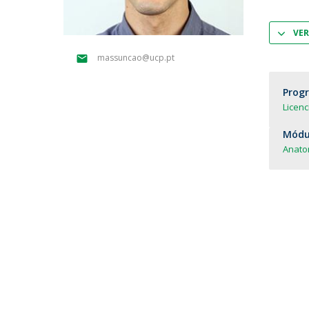
Parcerias Estratégicas
Iniciativas Nacionais
VER
O que dizem sobre a ESB
massuncao@ucp.pt
Candidaturas
Clube de Inovação e Conhecimento
Prog
Licen
Módul
Anato