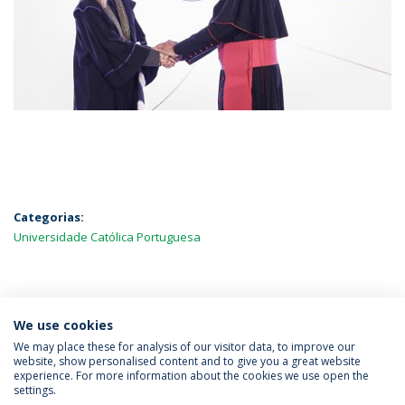
Categorias:
Universidade Católica Portuguesa
MAIS NOTÍCIAS
We use cookies
We may place these for analysis of our visitor data, to improve our
website, show personalised content and to give you a great website
experience. For more information about the cookies we use open the
Política de Privacidade
Termos & Condições
settings.
Direitos do Titular dos Dados