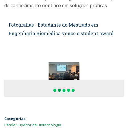
de conhecimento científico em soluções práticas.
Fotografias - Estudante do Mestrado em
Engenharia Biomédica vence o student award
fiber_manual_record
fiber_manual_record
fiber_manual_record
fiber_manual_record
fiber_manual_record
Categorias:
Escola Superior de Biotecnologia