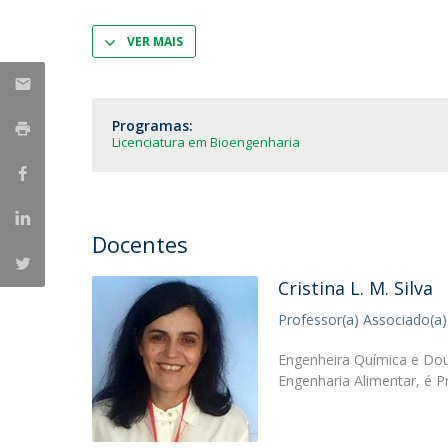
Parcerias Estratégicas
Iniciativas Nacionais
VER MAIS
O que dizem sobre a ESB
Candidaturas
Clube de Inovação e Conhecimento
Programas:
Licenciatura em Bioengenharia
Docentes
Cristina L. M. Silva
Professor(a) Associado(a)
Engenheira Química e Dou
Engenharia Alimentar, é P