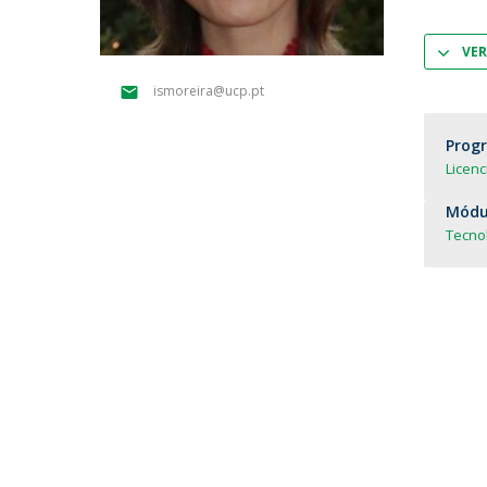
Parcerias Estratégicas
Iniciativas Nacionais
VER
O que dizem sobre a ESB
ismoreira@ucp.pt
Candidaturas
Clube de Inovação e Conhecimento
Prog
Licen
Módul
Tecnol