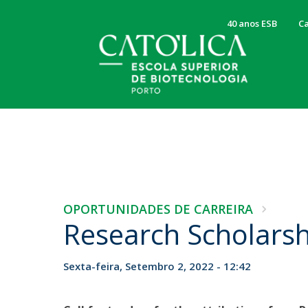
40 anos ESB
Ca
Corpo Docente
Centro de Investigação CBQF
Apresentação
NOTÍCIAS
NOTÍCIAS & EVENTOS
Investigadores
Sobre a ESB
Licenciaturas
Projetos
Mensagem da Diretora
Todas as perguntas – e todas as respostas!
Publicações
Valores, Visão e Missão
OPORTUNIDADES DE CARREIRA
Nota de pesar pelo
Licenciatura em Bioengenharia
Um minuto com os Cientistas
Orçamento Participativo
Research Scholarshi
Licenciatura em Ciências da Nutrição
falecimento do Professor
Serviços Científicos
Órgãos de Gestão
Licenciatura em Ciências e Sociedade (Liberal Sciences
Conselho Pedagógico
Carvalho Guerra
Licenciatura em Microbiologia
Conselho Científico
Sexta-feira, Setembro 2, 2022 - 12:42
Qui, 06 Ago 2026 - 15:57
Bolsas e Apoios
Programa Erasmus e estágios (inter)nacionais