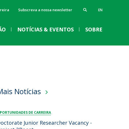
reira
Subscreva a nossa newsletter
EN
ÃO
NOTÍCIAS & EVENTOS
SOBRE
lunos
ontactos e Instalações
VENTOS
Notícias
Imprensa
Eventos
alendário Escolar
lumni
orários
Acolhimento aos novos
log
ida Académica
alunos das licenciaturas
acebook
Mais Notícias
entorado por Profissionais
eceba as notícias para Alumni
2026/2027 da Escola
rograma GPS
ocumentos de Apoio
Superior de Biotecnologia
rovedores
rovedor do Estudante
PORTUNIDADES DE CARREIRA
Qui, 03 Set 2026 - 09:30
oordenação de Cursos
octorate Junior Researcher Vacancy -
erviços
rograma de Mentoria Comendador Arménio Miranda