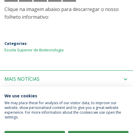
Clique na imagem abaixo para descarregar o nosso
folheto informativo:
Categorias:
Escola Superior de Biotecnologia
MAIS NOTÍCIAS
PRÓXIMOS EVENTOS
We use cookies
We may place these for analysis of our visitor data, to improve our
website, show personalised content and to give you a great website
experience. For more information about the cookies we use open the
Política de Privacidade
Termos & Condições
settings.
Direitos do Titular dos Dados