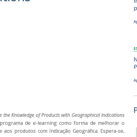
i
Dia Internacional do Microrganismo
p
Teen Academy
Doutoramentos
Bio & Tec: Cientista por um dia
A
Pós-Graduações
Conferências em Biotecnologia
Tertúlias na Biotecnologia
Formação Avançada
Jornadas de Biotecnologia
E
Laboratório Nacional de Referência para Materiais &
Embalagens
N
CINATE - Laboratório de Análises e Ensaios a Alimentos
P
e Embalagens
A
e the Knowledge of Products with Geographical Indications
m programa de e-learning como forma de melhorar o
 aos produtos com Indicação Geográfica. Espera-se,