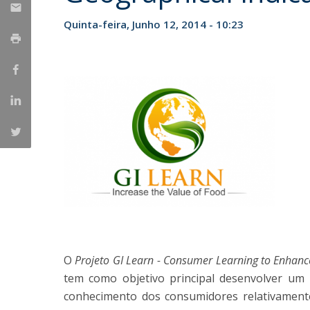
Parcerias Estratégicas
Quinta-feira, Junho 12, 2014 - 10:23
Iniciativas Nacionais
O que dizem sobre a ESB
Candidaturas
Clube de Inovação e Conhecimento
O
Projeto GI Learn - Consumer Learning to Enhanc
tem como objetivo principal desenvolver u
conhecimento dos consumidores relativamente