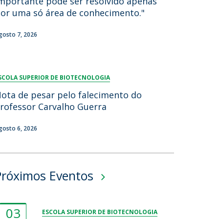
mportante pode ser resolvido apenas
or uma só área de conhecimento."
lumni
log
gosto 7, 2026
acebook
eceba as notícias para Alumni
SCOLA SUPERIOR DE BIOTECNOLOGIA
ota de pesar pelo falecimento do
rofessor Carvalho Guerra
gosto 6, 2026
Próximos Eventos
03
ESCOLA SUPERIOR DE BIOTECNOLOGIA