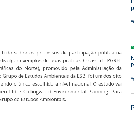
i
Dia Internacional do Microrganismo
p
A
Teen Academy
Doutoramentos
Bio & Tec: Cientista por um dia
B
A
Pós-Graduações
Conferências em Biotecnologia
F
Tertúlias na Biotecnologia
R
Formação Avançada
Jornadas de Biotecnologia
E
studo sobre os processos de participação pública na
N
e divulgar exemplos de boas práticas. O caso do PGRH-
P
áficas do Norte), promovido pela Administração da
o Grupo de Estudos Ambientais da ESB, foi um dos oito
A
ndo o único escolhido a nível nacional. O estudo vai
lieu Ltd e Collingwood Environmental Planning. Para
 Grupo de Estudos Ambientais.