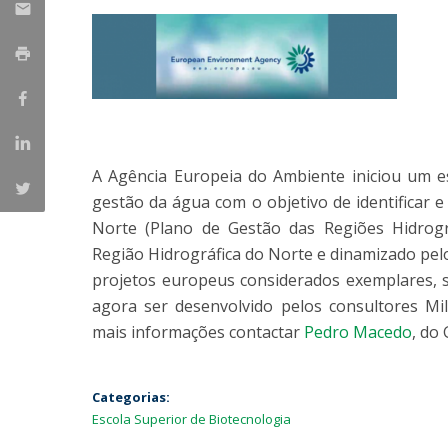
Parcerias Estratégicas
Iniciativas Nacionais
O que dizem sobre a ESB
Candidaturas
Clube de Inovação e Conhecimento
A Agência Europeia do Ambiente iniciou um e
gestão da água com o objetivo de identificar 
Norte (Plano de Gestão das Regiões Hidrogr
Região Hidrográfica do Norte e dinamizado pel
projetos europeus considerados exemplares, se
agora ser desenvolvido pelos consultores Mi
mais informações contactar
Pedro Macedo
, do
Categorias:
Escola Superior de Biotecnologia