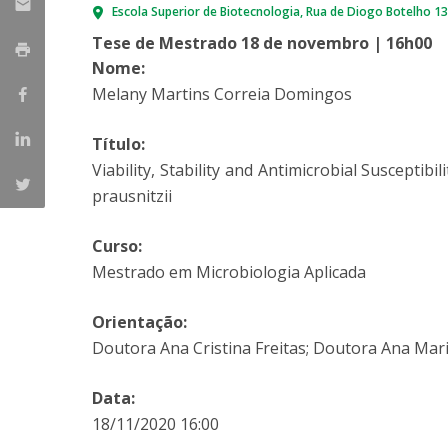
Escola Superior de Biotecnologia
Rua de Diogo Botelho 1
Parcerias Estratégicas
Iniciativas Nacionais
Tese de Mestrado 18 de novembro | 16h00
O que dizem sobre a ESB
Nome:
Candidaturas
Melany Martins Correia Domingos
Clube de Inovação e Conhecimento
Título:
Viability, Stability and Antimicrobial Susceptib
prausnitzii
Curso:
Mestrado em Microbiologia Aplicada
Orientação:
Doutora Ana Cristina Freitas; Doutora Ana Ma
Data:
18/11/2020 16:00