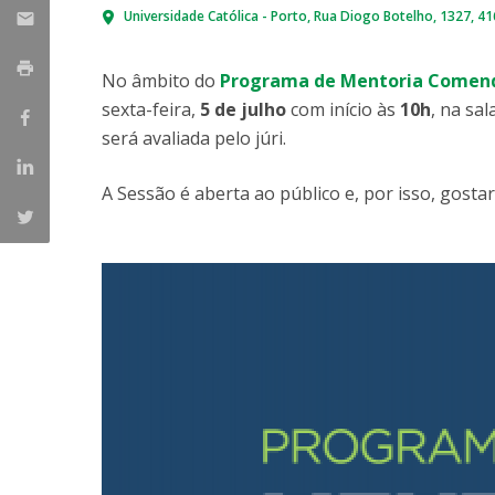
Parcerias Estratégicas
Universidade Católica - Porto
Rua Diogo Botelho, 1327
41
Iniciativas Nacionais
O que dizem sobre a ESB
No âmbito do
Programa de Mentoria Comen
Candidaturas
sexta-feira,
5 de julho
com início às
10h
, na sa
Clube de Inovação e Conhecimento
será avaliada pelo júri.
A Sessão é aberta ao público e, por isso, gost