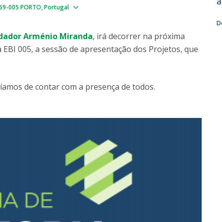
a
Show map
Dia Internacional do Microrganismo
69-005 PORTO
Portugal
Teen Academy
Doutoramentos
D
Bio & Tec: Cientista por um dia
dador Arménio Miranda
, irá decorrer na próxima
Pós-Graduações
Conferências em Biotecnologia
la EBI 005, a sessão de apresentação dos Projetos, que
Tertúlias na Biotecnologia
Formação Avançada
Jornadas de Biotecnologia
Laboratório Nacional de Referência para Materiais &
aríamos de contar com a presença de todos.
Embalagens
CINATE - Laboratório de Análises e Ensaios a Alimentos
e Embalagens