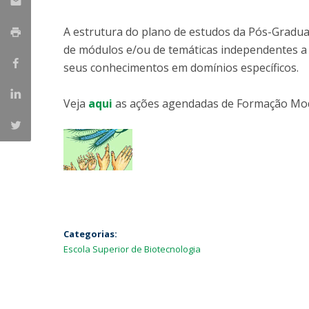
Parcerias Estratégicas
Iniciativas Nacionais
A estrutura do plano de estudos da Pós-Gradua
O que dizem sobre a ESB
de módulos e/ou de temáticas independentes a
Candidaturas
seus conhecimentos em domínios específicos.
Clube de Inovação e Conhecimento
Veja
aqui
as ações agendadas de Formação Mod
Categorias:
Escola Superior de Biotecnologia