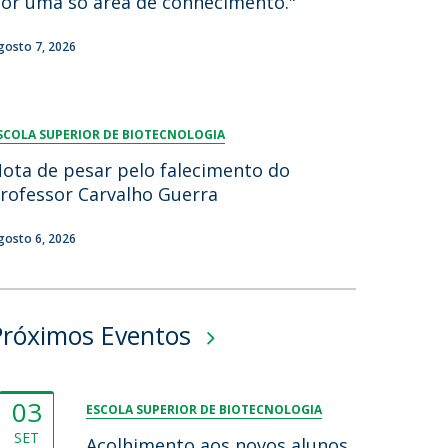
or uma só área de conhecimento."
lumni
gosto 7, 2026
log
acebook
eceba as notícias para Alumni
SCOLA SUPERIOR DE BIOTECNOLOGIA
ota de pesar pelo falecimento do
rofessor Carvalho Guerra
gosto 6, 2026
Próximos Eventos
03
ESCOLA SUPERIOR DE BIOTECNOLOGIA
SET
Acolhimento aos novos alunos