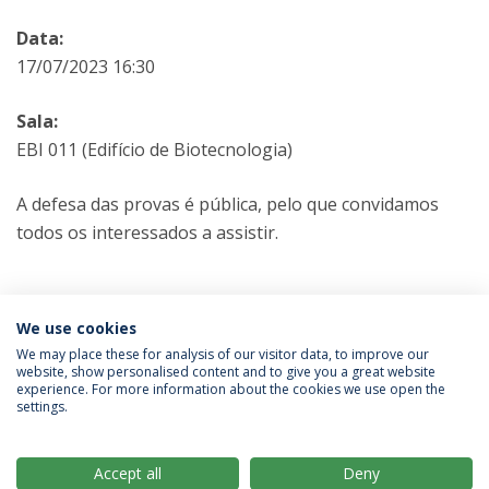
Data:
17/07/2023 16:30
Sala:
EBI 011 (Edifício de Biotecnologia)
A defesa das provas é pública, pelo que convidamos
todos os interessados a assistir.
Categorias:
Mestrado em Engenharia Biomédica
We use cookies
Provas Públicas
We may place these for analysis of our visitor data, to improve our
website, show personalised content and to give you a great website
experience. For more information about the cookies we use open the
Política de Privacidade
Termos & Condições
settings.
Direitos do Titular dos Dados
Accept all
Deny