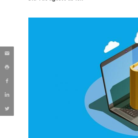
Parcerias Estratégicas
Iniciativas Nacionais
O que dizem sobre a ESB
Candidaturas
Clube de Inovação e Conhecimento