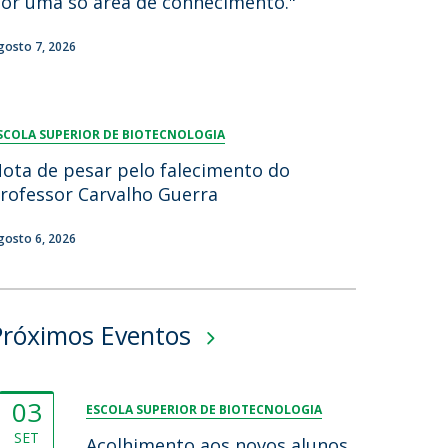
or uma só área de conhecimento."
lumni
gosto 7, 2026
log
acebook
eceba as notícias para Alumni
SCOLA SUPERIOR DE BIOTECNOLOGIA
ota de pesar pelo falecimento do
rofessor Carvalho Guerra
gosto 6, 2026
Próximos Eventos
03
ESCOLA SUPERIOR DE BIOTECNOLOGIA
SET
Acolhimento aos novos alunos