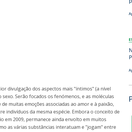
p
Dia Internacional do Microrganismo
Teen Academy
Doutoramentos
A
Bio & Tec: Cientista por um dia
Pós-Graduações
Conferências em Biotecnologia
Tertúlias na Biotecnologia
Formação Avançada
E
Jornadas de Biotecnologia
Laboratório Nacional de Referência para Materiais &
N
Embalagens
P
CINATE - Laboratório de Análises e Ensaios a Alimentos
e Embalagens
A
or divulgação dos aspectos mais "íntimos" (a nível
o sexo. Serão focados os fenómenos, e as moléculas
e de muitas emoções associadas ao amor e à paixão,
re indivíduos da mesma espécie. Embora o conceito de
rio em 2009, permanece ainda envolto em muitos
omo as várias substâncias interatuam e "jogam" entre