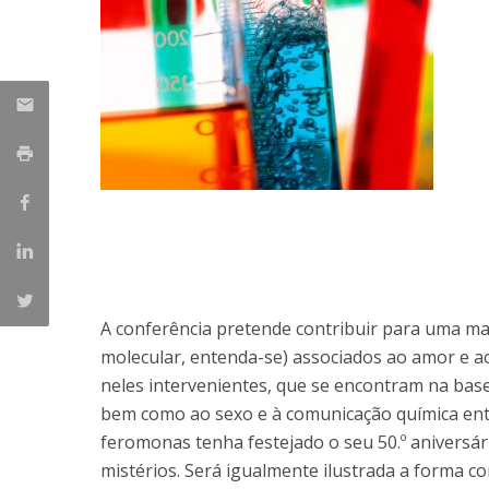
Parcerias Estratégicas
Iniciativas Nacionais
O que dizem sobre a ESB
Candidaturas
Clube de Inovação e Conhecimento
A conferência pretende contribuir para uma mai
molecular, entenda-se) associados ao amor e a
neles intervenientes, que se encontram na bas
bem como ao sexo e à comunicação química ent
feromonas tenha festejado o seu 50.º aniversá
mistérios. Será igualmente ilustrada a forma c