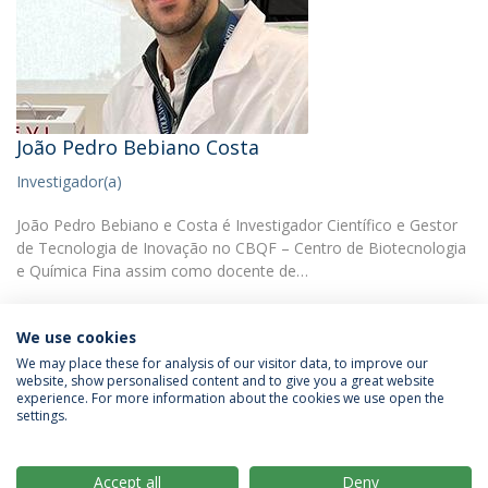
João Pedro Bebiano Costa
Investigador(a)
João Pedro Bebiano e Costa é Investigador Científico e Gestor
de Tecnologia de Inovação no CBQF – Centro de Biotecnologia
e Química Fina assim como docente de…
We use cookies
We may place these for analysis of our visitor data, to improve our
website, show personalised content and to give you a great website
experience. For more information about the cookies we use open the
Política de Privacidade
Termos & Condições
settings.
Direitos do Titular dos Dados
Accept all
Deny