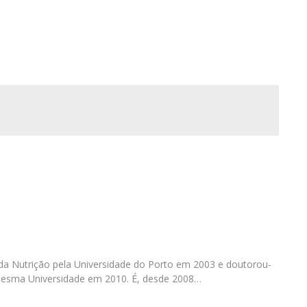
Dia Internacional do Microrganismo
A
Teen Academy
Doutoramentos
Bio & Tec: Cientista por um dia
B
Pós-Graduações
Conferências em Biotecnologia
F
Tertúlias na Biotecnologia
R
Formação Avançada
Jornadas de Biotecnologia
 da Nutrição pela Universidade do Porto em 2003 e doutorou-
mesma Universidade em 2010. É, desde 2008…