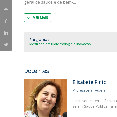
geral de saúde e de bem-
Parcerias Estratégicas
Iniciativas Nacionais
O que dizem sobre a ESB
VER MAIS
Candidaturas
Clube de Inovação e Conhecimento
Programas:
Mestrado em Biotecnologia e Inovação
Docentes
Elisabete Pinto
Professor(a) Auxiliar
Licenciou-se em Ciências
se em Saúde Pública na 