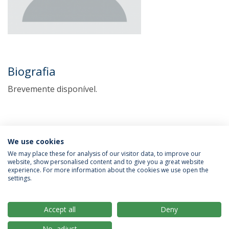
Biografia
Brevemente disponível.
We use cookies
We may place these for analysis of our visitor data, to improve our
website, show personalised content and to give you a great website
experience. For more information about the cookies we use open the
Política de Privacidade
Termos & Condições
settings.
Direitos do Titular dos Dados
Accept all
Deny
No, adjust