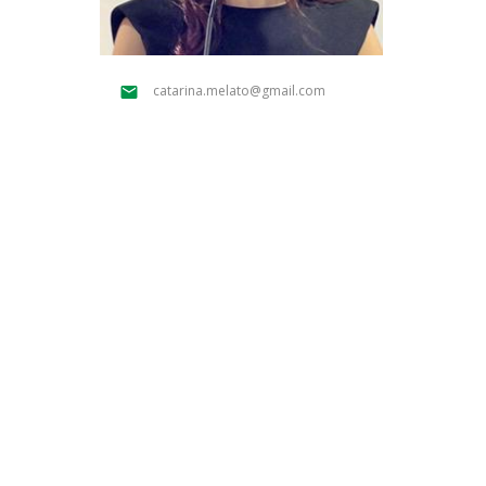
Parcerias Estratégicas
Iniciativas Nacionais
O que dizem sobre a ESB
catarina.melato@gmail.com
Candidaturas
Clube de Inovação e Conhecimento