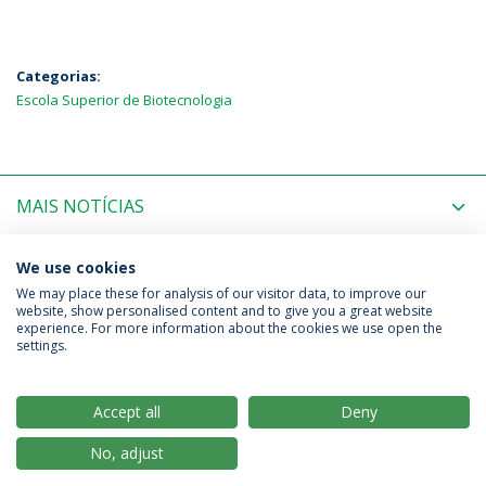
Categorias:
Escola Superior de Biotecnologia
MAIS NOTÍCIAS
PRÓXIMOS EVENTOS
We use cookies
We may place these for analysis of our visitor data, to improve our
website, show personalised content and to give you a great website
experience. For more information about the cookies we use open the
Política de Privacidade
Termos & Condições
settings.
Direitos do Titular dos Dados
Accept all
Deny
No, adjust
© 2026 Universidade Católica Portuguesa