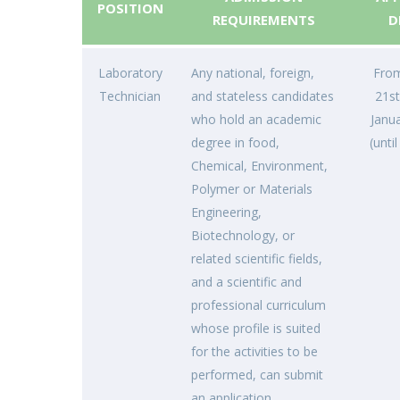
POSITION
REQUIREMENTS
D
Laboratory
Any national, foreign,
Fro
Technician
and stateless candidates
21st
who hold an academic
Janua
degree in food,
(unti
Chemical, Environment,
Polymer or Materials
Engineering,
Biotechnology, or
related scientific fields,
and a scientific and
professional curriculum
whose profile is suited
for the activities to be
performed, can submit
an application.