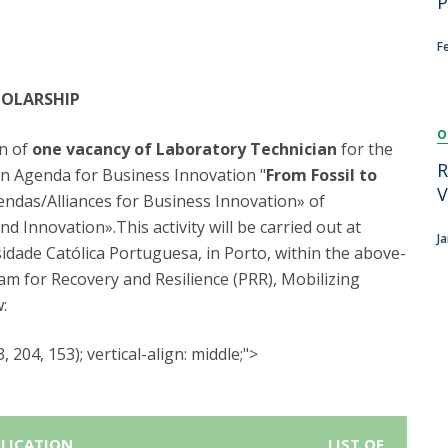
P
Dia Internacional do Microrganismo
Teen Academy
Doutoramentos
F
Bio & Tec: Cientista por um dia
Pós-Graduações
Conferências em Biotecnologia
HOLARSHIP
Tertúlias na Biotecnologia
Formação Avançada
O
Jornadas de Biotecnologia
on of
one vacancy of Laboratory Technician
for the
Laboratório Nacional de Referência para Materiais &
R
en Agenda for Business Innovation "
From Fossil to
Embalagens
V
gendas/Alliances for Business Innovation» of
CINATE - Laboratório de Análises e Ensaios a Alimentos
Innovation».This activity will be carried out at
e Embalagens
J
idade Católica Portuguesa, in Porto, within the above-
m for Recovery and Resilience (PRR), Mobilizing
:
204, 153); vertical-align: middle;">
eference
PLICATION
LIST OF