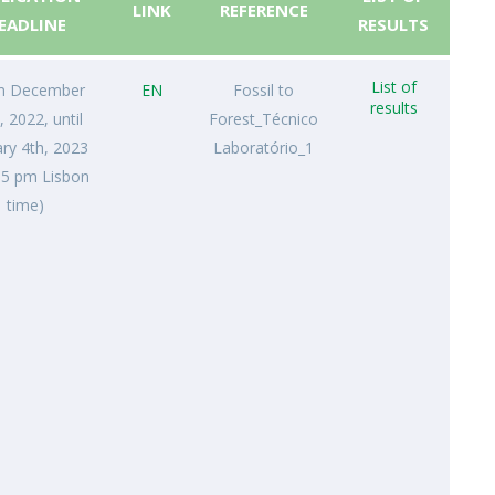
LINK
REFERENCE
EADLINE
RESULTS
List of
m December
EN
Fossil to
results
, 2022, until
Forest_Técnico
ry 4th, 2023
Laboratório_1
l 5 pm Lisbon
time)