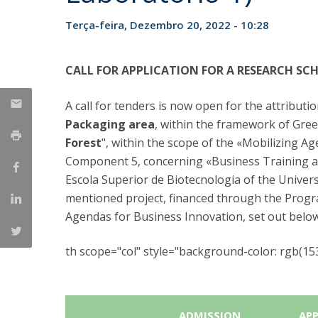
Parcerias Estratégicas
Terça-feira, Dezembro 20, 2022 - 10:28
Iniciativas Nacionais
O que dizem sobre a ESB
Candidaturas
CALL FOR APPLICATION FOR A RESEARCH SC
Clube de Inovação e Conhecimento
A call for tenders is now open for the attributi
Packaging area
, within the framework of Gre
Forest
", within the scope of the «Mobilizing A
Component 5, concerning «Business Training and 
Escola Superior de Biotecnologia of the Univers
mentioned project, financed through the Progra
Agendas for Business Innovation, set out below
th scope="col" style="background-color: rgb(153, 
R
ADMISSION
AP