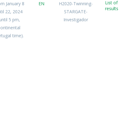
List of
om January 8
EN
H2020-Twinning-
results
til 22, 2024
STARGATE-
until 5 pm,
Investigador
ontinental
rtugal time).