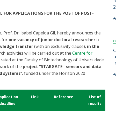
r
Dia Internacional do Microrganismo
2
Teen Academy
Doutoramentos
L FOR APPLICATIONS FOR THE POST OF POST-
Bio & Tec: Cientista por um dia
A
Pós-Graduações
Conferências em Biotecnologia
Tertúlias na Biotecnologia
, Prof. Dr. Isabel Capeloa Gil, hereby announces the
Formação Avançada
Jornadas de Biotecnologia
s for
one vacancy of junior doctoral researcher
to
O
Laboratório Nacional de Referência para Materiais &
owledge transfer
(with an exclusivity clause),
in the
Embalagens
C
ch activities will be carried out at the
Centre for
CINATE - Laboratório de Análises e Ensaios a Alimentos
p
rated at the Faculty of Biotechnology of Universidade
e Embalagens
I
ework of the
project “STARGATE - sensors and data
od systems
", funded under the Horizon 2020
A
pplication
Link
Reference
List of
deadline
results