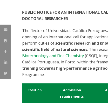
Parcerias Estratégicas
Iniciativas Nacionais
PUBLIC NOTICE FOR AN INTERNATIONAL CAL
O que dizem sobre a ESB
DOCTORAL RESEARCHER
Candidaturas
Clube de Inovação e Conhecimento
The Rector of Universidade Católica Portuguesa
opening of an international call for application
perform duties of
scientific research and kn
scientific field of natural sciences
. The resear
Biotechnology and Fine Chemistry
(CBQF), integ
Católica Portuguesa, in Porto, within the fram
training towards high-performance agrifo
Programme.
Position
Admission
A
requirements