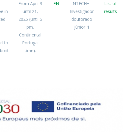
From April 3
EN
INTECH+ -
List of
e in
until 21,
Investigador
results
ted
2025 (until 5
doutorado
pm,
júnior_1
Continental
ed to
Portugal
ubmit
time).