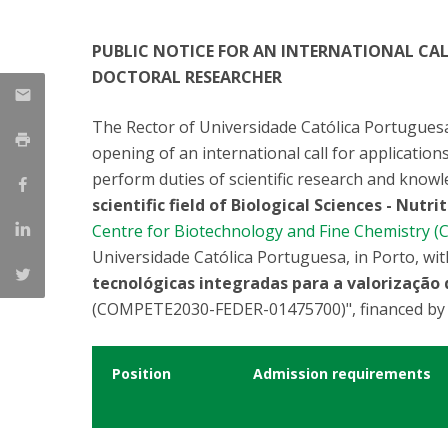
Parcerias Estratégicas
Iniciativas Nacionais
PUBLIC NOTICE FOR AN INTERNATIONAL CAL
O que dizem sobre a ESB
DOCTORAL RESEARCHER
Candidaturas
Clube de Inovação e Conhecimento
The Rector of Universidade Católica Portuguesa
opening of an international call for applications
perform duties of scientific research and knowle
scientific field of Biological Sciences - Nutri
Centre for Biotechnology and Fine Chemistry (
Universidade Católica Portuguesa, in Porto, wit
tecnológicas integradas para a valorização
(COMPETE2030-FEDER-01475700)", financed by F
Position
Admission requirements