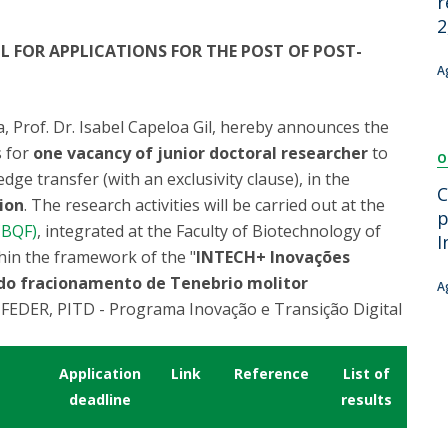
r
Dia Internacional do Microrganismo
2
Teen Academy
Doutoramentos
L FOR APPLICATIONS FOR THE POST OF POST-
Bio & Tec: Cientista por um dia
A
Pós-Graduações
Conferências em Biotecnologia
Tertúlias na Biotecnologia
, Prof. Dr. Isabel Capeloa Gil, hereby announces the
Formação Avançada
Jornadas de Biotecnologia
 for
one vacancy of junior doctoral researcher
to
O
Laboratório Nacional de Referência para Materiais &
dge transfer (with an exclusivity clause), in the
Embalagens
C
tion
. The research activities will be carried out at the
CINATE - Laboratório de Análises e Ensaios a Alimentos
p
CBQF)
, integrated at the Faculty of Biotechnology of
e Embalagens
I
hin the framework of the "
INTECH+ Inovações
 do fracionamento de Tenebrio molitor
A
EDER, PITD - Programa Inovação e Transição Digital
Application
Link
Reference
List of
deadline
results