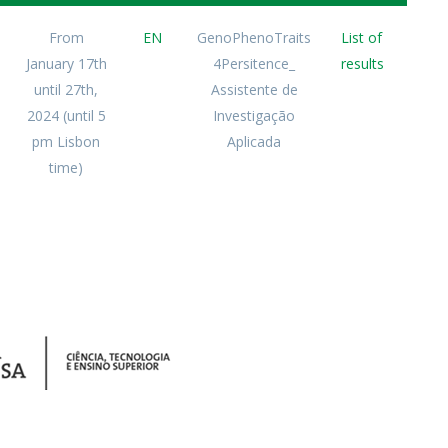
From
EN
GenoPhenoTraits
List of
January 17th
4Persitence_
results
until 27th,
Assistente de
2024 (until 5
Investigação
pm Lisbon
Aplicada
time)