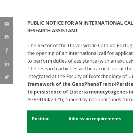
Parcerias Estratégicas
Iniciativas Nacionais
O que dizem sobre a ESB
PUBLIC NOTICE FOR AN INTERNATIONAL CAL
Candidaturas
RESEARCH ASSISTANT
Clube de Inovação e Conhecimento
The Rector of the Universidade Católica Portug
the opening of an international call for applica
to perform duties of assistance (with an exclusiv
The research activities will be carried out at th
integrated at the Faculty of Biotechnology of U
framework of the GenoPhenoTraits4Persiten
to persistence of Listeria monocytogenes i
AGR/4194/2021), funded by national funds throu
Position
Admission requirements