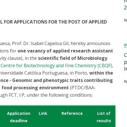
r
Dia Internacional do Microrganismo
2
Teen Academy
Doutoramentos
Bio & Tec: Cientista por um dia
A
L FOR APPLICATIONS FOR THE POST OF APPLIED
Pós-Graduações
Conferências em Biotecnologia
Tertúlias na Biotecnologia
Formação Avançada
Jornadas de Biotecnologia
uesa, Prof. Dr. Isabel Capeloa Gil, hereby announces
O
Laboratório Nacional de Referência para Materiais &
tions for
one vacancy of applied research assistant
Embalagens
C
ity clause), in the
scientific field of Microbiology
.
CINATE - Laboratório de Análises e Ensaios a Alimentos
p
e
Centre for Biotechnology and Fine Chemistry (CBQF)
,
e Embalagens
I
niversidade Católica Portuguesa, in Porto,
within the
ce ‐ Genomic and phenotypic traits contributing
A
n food processing environment
(PTDC/BAA‐
gh FCT, I.P, under the following conditions:
Application
Link
Reference
List of
deadline
results