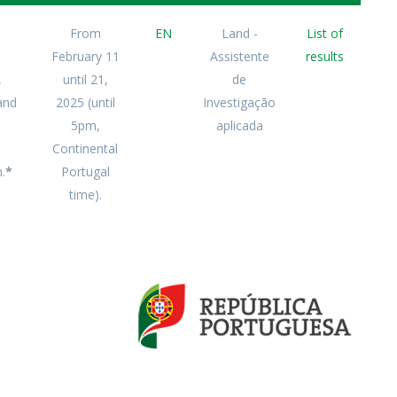
From
EN
Land -
List of
February 11
Assistente
results
,
until 21,
de
and
2025 (until
Investigação
5pm,
aplicada
Continental
.
*
Portugal
time).