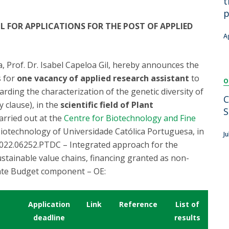
t
Dia Internacional do Microrganismo
p
Teen Academy
Doutoramentos
L FOR APPLICATIONS FOR THE POST OF APPLIED
Bio & Tec: Cientista por um dia
A
Pós-Graduações
Conferências em Biotecnologia
Tertúlias na Biotecnologia
, Prof. Dr. Isabel Capeloa Gil, hereby announces the
Formação Avançada
Jornadas de Biotecnologia
s for
one vacancy of applied research assistant
to
O
Laboratório Nacional de Referência para Materiais &
ding the characterization of the genetic diversity of
Embalagens
C
y clause), in the
scientific field of Plant
CINATE - Laboratório de Análises e Ensaios a Alimentos
S
carried out at the
Centre for Biotechnology and Fine
e Embalagens
 Biotechnology of Universidade Católica Portuguesa, in
J
 2022.06252.PTDC – Integrated approach for the
tainable value chains, financing granted as non-
tate Budget component – OE:
Application
Link
Reference
List of
deadline
results