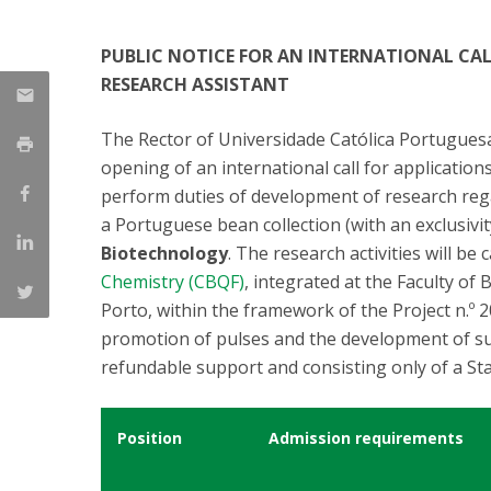
Parcerias Estratégicas
Iniciativas Nacionais
PUBLIC NOTICE FOR AN INTERNATIONAL CAL
O que dizem sobre a ESB
RESEARCH ASSISTANT
Candidaturas
Clube de Inovação e Conhecimento
The Rector of Universidade Católica Portuguesa
opening of an international call for application
perform duties of development of research regar
a Portuguese bean collection (with an exclusivit
Biotechnology
. The research activities will be 
Chemistry (CBQF)
, integrated at the Faculty of
Porto, within the framework of the Project n.º
promotion of pulses and the development of sus
refundable support and consisting only of a S
Position
Admission requirements