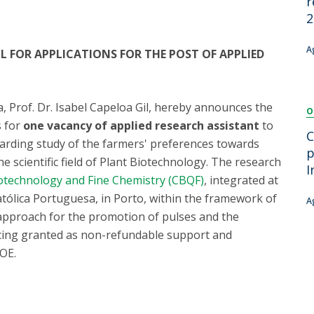
r
Dia Internacional do Microrganismo
2
Teen Academy
Doutoramentos
Bio & Tec: Cientista por um dia
A
L FOR APPLICATIONS FOR THE POST OF APPLIED
Pós-Graduações
Conferências em Biotecnologia
Tertúlias na Biotecnologia
Formação Avançada
Jornadas de Biotecnologia
, Prof. Dr. Isabel Capeloa Gil, hereby announces the
O
Laboratório Nacional de Referência para Materiais &
s for
one vacancy of applied research assistant
to
Embalagens
C
arding study of the farmers' preferences towards
CINATE - Laboratório de Análises e Ensaios a Alimentos
p
the scientific field of Plant Biotechnology. The research
e Embalagens
I
iotechnology and Fine Chemistry (CBQF)
, integrated at
atólica Portuguesa, in Porto, within the framework of
A
approach for the promotion of pulses and the
ncing granted as non-refundable support and
OE.