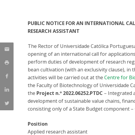
Parcerias Estratégicas
Iniciativas Nacionais
O que dizem sobre a ESB
PUBLIC NOTICE FOR AN INTERNATIONAL CAL
Candidaturas
RESEARCH ASSISTANT
Clube de Inovação e Conhecimento
The Rector of Universidade Católica Portuguesa
opening of an international call for application
perform duties of development of research reg
bean cultivation (with an exclusivity clause), in 
activities will be carried out at the
Centre for B
the Faculty of Biotechnology of Universidade C
the
Project n.º 2022.06252.PTDC
– Integrated 
development of sustainable value chains, fina
consisting only of a State Budget component – 
Position
Applied research assistant