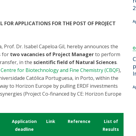
r
Dia Internacional do Microrganismo
2
Teen Academy
Doutoramentos
Bio & Tec: Cientista por um dia
A
L FOR APPLICATIONS FOR THE POST OF PROJECT
Pós-Graduações
Conferências em Biotecnologia
Tertúlias na Biotecnologia
Formação Avançada
Jornadas de Biotecnologia
, Prof. Dr. Isabel Capeloa Gil, hereby announces the
O
Laboratório Nacional de Referência para Materiais &
s for
two vacancies of Project Manager
to perform
Embalagens
C
ansfer, in the
scientific field of Natural Sciences
.
CINATE - Laboratório de Análises e Ensaios a Alimentos
p
e
Centre for Biotechnology and Fine Chemistry (CBQF
),
e Embalagens
I
niversidade Católica Portuguesa, in Porto, within the
way to Horizon Europe by pulling ERDF investments
A
 synergies (Project Co-financed by CE: Horizon Europe
Application
Link
Reference
List of
deadline
Results