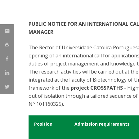
Parcerias Estratégicas
Iniciativas Nacionais
O que dizem sobre a ESB
PUBLIC NOTICE FOR AN INTERNATIONAL CAL
Candidaturas
MANAGER
Clube de Inovação e Conhecimento
The Rector of Universidade Católica Portuguesa
opening of an international call for application
duties of project management and knowledge tr
The research activities will be carried out at th
integrated at the Faculty of Biotechnology of U
framework of the
project CROSSPATHS
- High
out of isolation through a tailored sequence of
N.º 101160325).
Position
Admission requirements