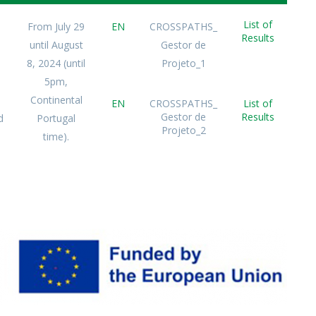
List of
From July 29
EN
CROSSPATHS_
Results
until August
Gestor de
8, 2024 (until
Projeto_1
5pm,
Continental
EN
CROSSPATHS_
List of
Gestor de
Results
d
Portugal
Projeto_2
time).