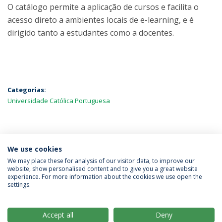
O catálogo permite a aplicação de cursos e facilita o
acesso direto a ambientes locais de e-learning, e é
dirigido tanto a estudantes como a docentes.
Categorias:
Universidade Católica Portuguesa
MAIS NOTÍCIAS
We use cookies
We may place these for analysis of our visitor data, to improve our
website, show personalised content and to give you a great website
experience. For more information about the cookies we use open the
Política de Privacidade
Termos & Condições
settings.
Direitos do Titular dos Dados
Accept all
Deny