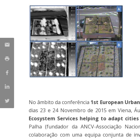
Parcerias Estratégicas
Iniciativas Nacionais
O que dizem sobre a ESB
Candidaturas
Clube de Inovação e Conhecimento
No âmbito da conferência
1st European Urban
dias 23 e 24 Novembro de 2015 em Viena, Áus
Ecosystem Services helping to adapt citie
Palha (fundador da ANCV-Associação Nacio
colaboração com uma equipa conjunta de inv