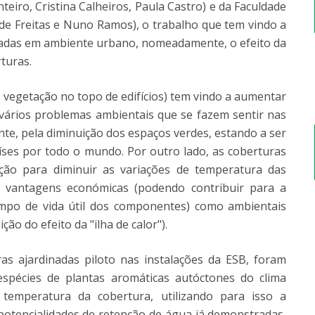
eiro, Cristina Calheiros, Paula Castro) e da Faculdade
de Freitas e Nuno Ramos), o trabalho que tem vindo a
inadas em ambiente urbano, nomeadamente, o efeito da
turas.
 vegetação no topo de edifícios) tem vindo a aumentar
vários problemas ambientais que se fazem sentir nas
, pela diminuição dos espaços verdes, estando a ser
aíses por todo o mundo. Por outro lado, as coberturas
ção para diminuir as variações de temperatura das
to vantagens económicas (podendo contribuir para a
empo de vida útil dos componentes) como ambientais
ão do efeito da "ilha de calor").
s ajardinadas piloto nas instalações da ESB, foram
 espécies de plantas aromáticas autóctones do clima
 temperatura da cobertura, utilizando para isso a
potencialidades de retenção de água já demonstradas,