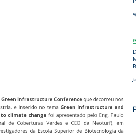
P
Dia Internacional do Microrganismo
Teen Academy
Doutoramentos
A
Bio & Tec: Cientista por um dia
Pós-Graduações
Conferências em Biotecnologia
Tertúlias na Biotecnologia
Formação Avançada
E
Jornadas de Biotecnologia
Laboratório Nacional de Referência para Materiais &
D
Embalagens
M
CINATE - Laboratório de Análises e Ensaios a Alimentos
B
e Embalagens
J
 Green Infrastructure Conference
que decorreu nos
tria, e inserido no tema
Green Infrastructure and
s to climate change
foi apresentado pelo Eng. Paulo
nal de Coberturas Verdes e CEO da Neoturf), em
estigadores da Escola Superior de Biotecnologia da