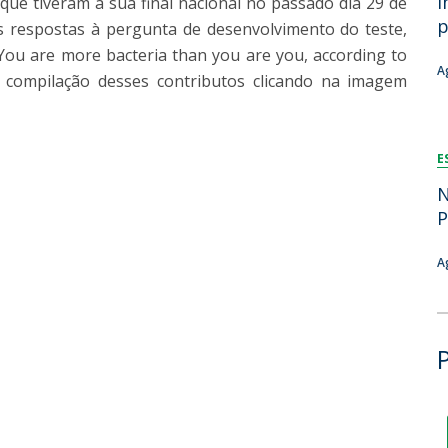
i
que tiveram a sua final nacional no passado dia 29 de
Dia Internacional do Microrganismo
p
A
s respostas à pergunta de desenvolvimento do teste,
Teen Academy
Doutoramentos
ou are more bacteria than you are you, according to
Bio & Tec: Cientista por um dia
B
A
a compilação desses contributos clicando na imagem
Pós-Graduações
Conferências em Biotecnologia
F
Tertúlias na Biotecnologia
R
Formação Avançada
Jornadas de Biotecnologia
E
N
P
A