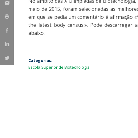
No âmbito das X Olimpíadas de Biotecnologia, 
Parcerias Estratégicas
maio de 2015, foram selecionadas as melhore
Iniciativas Nacionais
em que se pedia um comentário à afirmação «Y
O que dizem sobre a ESB
the latest body census.». Pode descarregar 
Candidaturas
abaixo.
Clube de Inovação e Conhecimento
Categorias:
Escola Superior de Biotecnologia