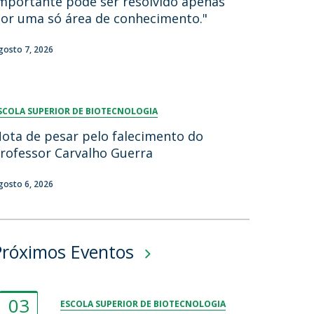
mportante pode ser resolvido apenas
or uma só área de conhecimento."
lumni
log
gosto 7, 2026
acebook
eceba as notícias para Alumni
SCOLA SUPERIOR DE BIOTECNOLOGIA
ota de pesar pelo falecimento do
rofessor Carvalho Guerra
gosto 6, 2026
Próximos Eventos
03
ESCOLA SUPERIOR DE BIOTECNOLOGIA