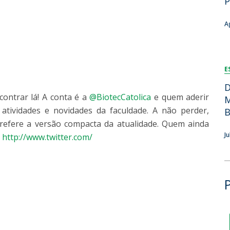
P
Dia Internacional do Microrganismo
Teen Academy
Doutoramentos
A
Bio & Tec: Cientista por um dia
Pós-Graduações
Conferências em Biotecnologia
Tertúlias na Biotecnologia
Formação Avançada
E
Jornadas de Biotecnologia
Laboratório Nacional de Referência para Materiais &
D
contrar lá! A conta é a
@BiotecCatolica
e quem aderir
Embalagens
M
CINATE - Laboratório de Análises e Ensaios a Alimentos
 atividades e novidades da faculdade. A não perder,
B
e Embalagens
refere a versão compacta da atualidade. Quem ainda
J
a
http://www.twitter.com/