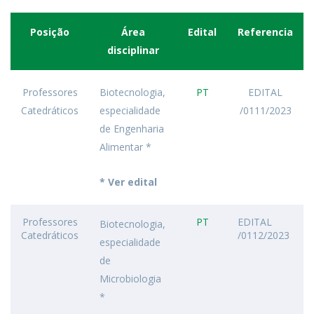
Posição
Área
Edital
Referencia
disciplinar
Professores
Biotecnologia,
PT
EDITAL
Catedráticos
especialidade
/0111/2023
de Engenharia
Alimentar *
* Ver edital
Professores
PT
EDITAL
Biotecnologia,
Catedráticos
/0112/2023
especialidade
de
Microbiologia
*