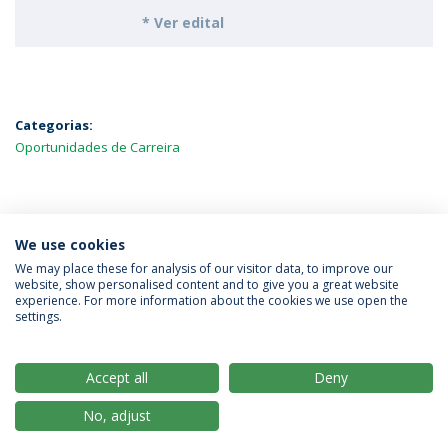
* Ver edital
Categorias:
Oportunidades de Carreira
MAIS NOTÍCIAS
We use cookies
We may place these for analysis of our visitor data, to improve our
website, show personalised content and to give you a great website
experience. For more information about the cookies we use open the
Política de Privacidade
Termos & Condições
settings.
Direitos do Titular dos Dados
Accept all
Deny
No, adjust
© 2026 Universidade Católica Portuguesa