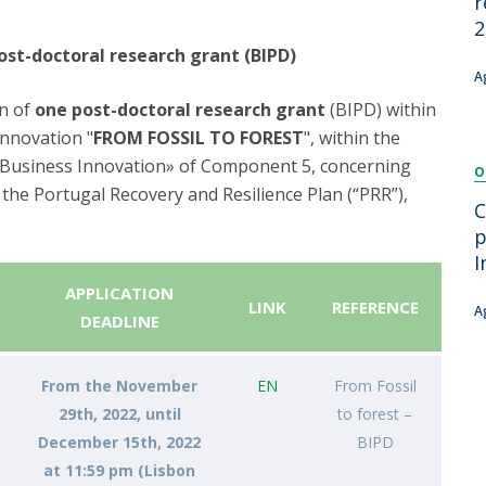
r
Dia Internacional do Microrganismo
2
Teen Academy
Doutoramentos
Post-doctoral research grant (BIPD)
Bio & Tec: Cientista por um dia
A
Pós-Graduações
Conferências em Biotecnologia
on of
one post-doctoral research grant
(BIPD) within
Tertúlias na Biotecnologia
Innovation "
FROM FOSSIL TO FOREST
", within the
Formação Avançada
Jornadas de Biotecnologia
r Business Innovation» of Component 5, concerning
O
Laboratório Nacional de Referência para Materiais &
the Portugal Recovery and Resilience Plan (“PRR”),
Embalagens
C
CINATE - Laboratório de Análises e Ensaios a Alimentos
p
e Embalagens
I
APPLICATION
LINK
REFERENCE
A
DEADLINE
From the November
EN
From Fossil
29th, 2022, until
to forest –
December 15th, 2022
BIPD
at 11:59 pm (Lisbon