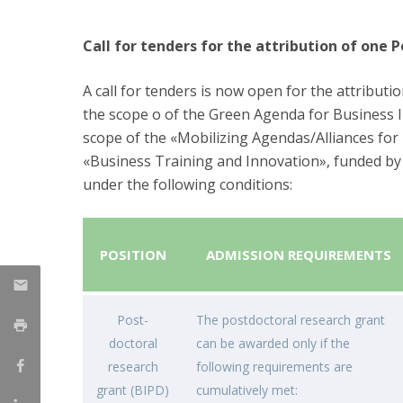
Parcerias Estratégicas
Iniciativas Nacionais
Call for tenders for the attribution of one 
O que dizem sobre a ESB
Candidaturas
A call for tenders is now open for the attributi
Clube de Inovação e Conhecimento
the scope o of the Green Agenda for Business 
scope of the «Mobilizing Agendas/Alliances fo
«Business Training and Innovation», funded by 
under the following conditions:
POSITION
ADMISSION REQUIREMENTS
Post-
The postdoctoral research grant
doctoral
can be awarded only if the
research
following requirements are
grant (BIPD)
cumulatively met: