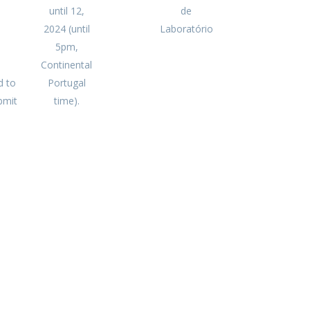
until 12,
de
2024 (until
Laboratório
5pm,
Continental
d to
Portugal
bmit
time).