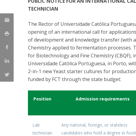
PUBLIC NOTICE FOR AN INTERNATIONAL CAL
Parcerias Estratégicas
TECHNICIAN
Iniciativas Nacionais
O que dizem sobre a ESB
The Rector of Universidade Católica Portuguesa
Candidaturas
opening of an international call for application
Clube de Inovação e Conhecimento
of development and knowledge transfer (with an ex
Chemistry applied to fermentation processes. The
for Biotechnology and Fine Chemistry (CBQF), i
Universidade Católica Portuguesa, in Porto, w
2-in-1 new Yeast starter cultures for production
funded by FCT through the state budget:
Position
Admission requirements
Lab
Any national, foreign, or stateless
technician
candidates who hold a degree in food