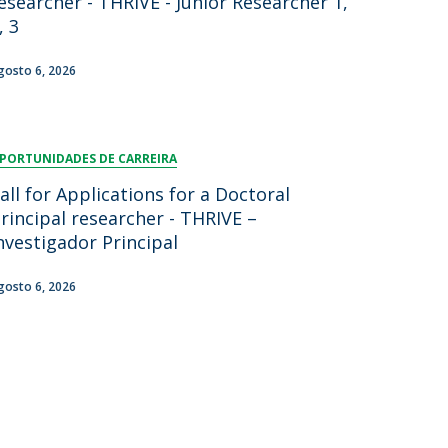
esearcher - THRIVE - Junior Researcher 1,
, 3
lumni
log
gosto 6, 2026
acebook
eceba as notícias para Alumni
PORTUNIDADES DE CARREIRA
all for Applications for a Doctoral
rincipal researcher - THRIVE –
nvestigador Principal
gosto 6, 2026