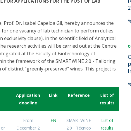
r
L FOR APPLICATIONS FOR THE POST OF LAB
Dia Internacional do Microrganismo
2
A
Teen Academy
Doutoramentos
Bio & Tec: Cientista por um dia
B
A
, Prof. Dr. Isabel Capeloa Gil, hereby announces the
Pós-Graduações
Conferências em Biotecnologia
F
s for one vacancy of lab technician to perform duties
Tertúlias na Biotecnologia
R
clusivity clause), in the scientific field of Analytical
Formação Avançada
Jornadas de Biotecnologia
 research activities will be carried out at the Centre
O
ntegrated at the Faculty of Biotechnology of
C
ithin the framework of the SMARTWINE 2.0 - Tailoring
p
 of distinct “greenly-preserved” wines. This project is
I
A
Application
Link
Reference
List of
deadline
results
From
EN
SMARTWINE
List of
 or
December 2
2.0 _ Técnico
results