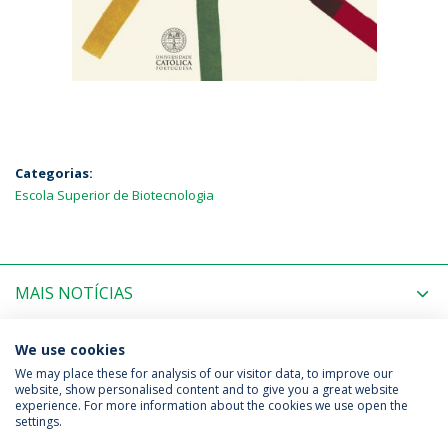
Categorias:
Escola Superior de Biotecnologia
MAIS NOTÍCIAS
PRÓXIMOS EVENTOS
We use cookies
We may place these for analysis of our visitor data, to improve our
website, show personalised content and to give you a great website
experience. For more information about the cookies we use open the
Política de Privacidade
Termos & Condições
settings.
Direitos do Titular dos Dados