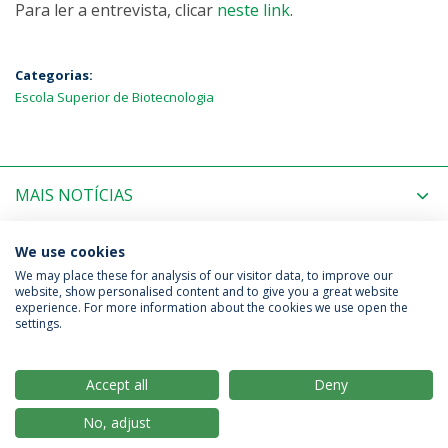
Para ler a entrevista, clicar
neste link
.
Categorias:
Escola Superior de Biotecnologia
MAIS NOTÍCIAS
PRÓXIMOS EVENTOS
We use cookies
We may place these for analysis of our visitor data, to improve our
website, show personalised content and to give you a great website
experience. For more information about the cookies we use open the
Política de Privacidade
Termos & Condições
settings.
Direitos do Titular dos Dados
Accept all
Deny
No, adjust
© 2026 Universidade Católica Portuguesa