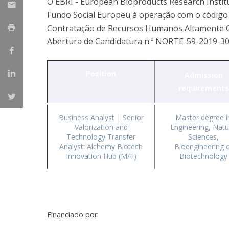
O EBRI - European Bioproducts Research Instit
Parcerias Estratégicas
Fundo Social Europeu à operação com o códig
Iniciativas Nacionais
Contratação de Recursos Humanos Altamente Qu
O que dizem sobre a ESB
Abertura de Candidatura n.º NORTE-59-2019-30
Candidaturas
Clube de Inovação e Conhecimento
Position
Admission
requirements
Business Analyst | Senior
Master degree i
Valorization and
Engineering, Natu
Technology Transfer
Sciences,
Analyst: Alchemy Biotech
Bioengineering 
Innovation Hub (M/F)
Biotechnology
Financiado por: