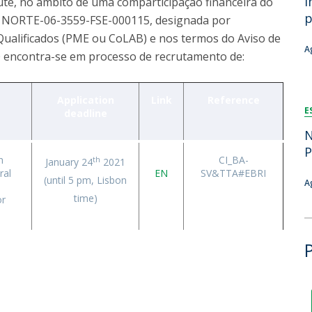
i
ute, no âmbito de uma comparticipação financeira do
Dia Internacional do Microrganismo
p
o NORTE-06-3559-FSE-000115, designada por
Teen Academy
Doutoramentos
alificados (PME ou CoLAB) e nos termos do Aviso de
Bio & Tec: Cientista por um dia
A
 encontra-se em processo de recrutamento de:
Pós-Graduações
Conferências em Biotecnologia
Tertúlias na Biotecnologia
Formação Avançada
Jornadas de Biotecnologia
Application
Link
Reference
E
deadline
Laboratório Nacional de Referência para Materiais &
Embalagens
N
CINATE - Laboratório de Análises e Ensaios a Alimentos
P
n
CI_BA-
th
January 24
2021
e Embalagens
ral
EN
SV&TTA#EBRI
(until 5 pm, Lisbon
A
time)
or